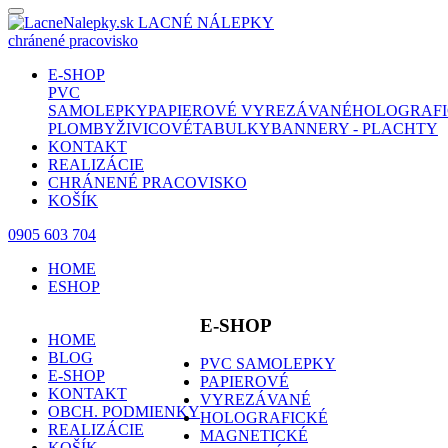
LACNÉ NÁLEPKY
chránené pracovisko
E-SHOP
PVC
SAMOLEPKY
PAPIEROVÉ
VYREZÁVANÉ
HOLOGRAFI
PLOMBY
ŽIVICOVÉ
TABULKY
BANNERY - PLACHTY
KONTAKT
REALIZÁCIE
CHRÁNENÉ PRACOVISKO
KOŠÍK
0905 603 704
HOME
ESHOP
E-SHOP
HOME
BLOG
PVC SAMOLEPKY
E-SHOP
PAPIEROVÉ
KONTAKT
VYREZÁVANÉ
OBCH. PODMIENKY
HOLOGRAFICKÉ
REALIZÁCIE
MAGNETICKÉ
KOŠÍK