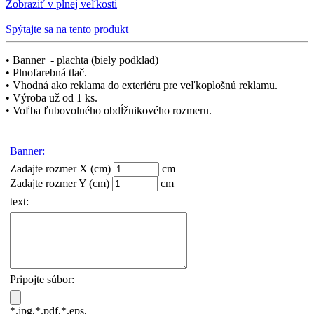
Zobraziť v plnej veľkosti
Spýtajte sa na tento produkt
• Banner - plachta (biely podklad)
• Plnofarebná tlač.
• Vhodná ako reklama do exteriéru pre veľkoplošnú reklamu.
• Výroba už od 1 ks.
• Voľba ľubovolného obdĺžnikového rozmeru.
Banner
:
Zadajte rozmer X (cm)
cm
Zadajte rozmer Y (cm)
cm
text
:
Pripojte súbor
:
*.jpg,*.pdf,*.eps,