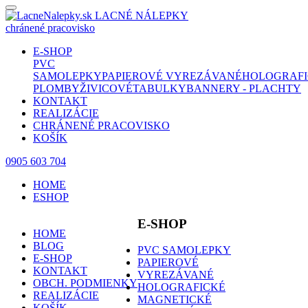
LACNÉ NÁLEPKY
chránené pracovisko
E-SHOP
PVC
SAMOLEPKY
PAPIEROVÉ
VYREZÁVANÉ
HOLOGRAFI
PLOMBY
ŽIVICOVÉ
TABULKY
BANNERY - PLACHTY
KONTAKT
REALIZÁCIE
CHRÁNENÉ PRACOVISKO
KOŠÍK
0905 603 704
HOME
ESHOP
E-SHOP
HOME
BLOG
PVC SAMOLEPKY
E-SHOP
PAPIEROVÉ
KONTAKT
VYREZÁVANÉ
OBCH. PODMIENKY
HOLOGRAFICKÉ
REALIZÁCIE
MAGNETICKÉ
KOŠÍK