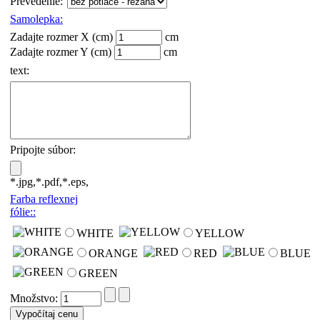
Prevedenie
:
Samolepka
:
Zadajte rozmer X (cm)
cm
Zadajte rozmer Y (cm)
cm
text
:
Pripojte súbor
:
*.jpg,*.pdf,*.eps,
Farba reflexnej
fólie:
:
WHITE
YELLOW
ORANGE
RED
BLUE
GREEN
Množstvo: