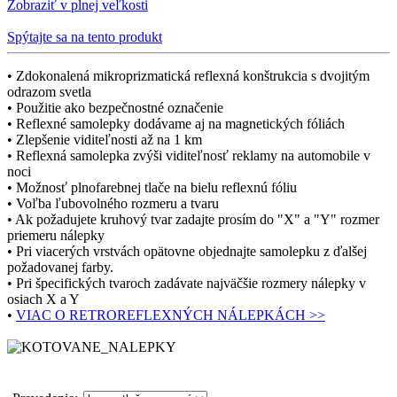
Zobraziť v plnej veľkosti
Spýtajte sa na tento produkt
• Zdokonalená mikroprizmatická reflexná konštrukcia s dvojitým
odrazom svetla
• Použitie ako bezpečnostné označenie
• Reflexné samolepky dodávame aj na magnetických fóliách
• Zlepšenie viditeľnosti až na 1 km
• Reflexná samolepka zvýši viditeľnosť reklamy na automobile v
noci
• Možnosť plnofarebnej tlače na bielu reflexnú fóliu
• Voľba ľubovolného rozmeru a tvaru
• Ak požadujete kruhový tvar zadajte prosím do "X" a "Y" rozmer
priemeru nálepky
• Pri viacerých vrstvách opätovne objednajte samolepku z ďalšej
požadovanej farby.
• Pri špecifických tvaroch zadávate najväčšie rozmery nálepky v
osiach X a Y
•
VIAC O RETROREFLEXNÝCH NÁLEPKÁCH >>