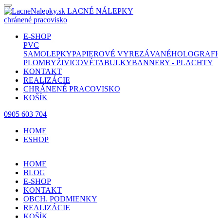
LACNÉ NÁLEPKY
chránené pracovisko
E-SHOP
PVC
SAMOLEPKY
PAPIEROVÉ
VYREZÁVANÉ
HOLOGRAFI
PLOMBY
ŽIVICOVÉ
TABULKY
BANNERY - PLACHTY
KONTAKT
REALIZÁCIE
CHRÁNENÉ PRACOVISKO
KOŠÍK
0905 603 704
HOME
ESHOP
HOME
BLOG
E-SHOP
KONTAKT
OBCH. PODMIENKY
REALIZÁCIE
KOŠÍK